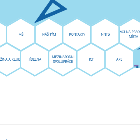
 `(a ? b : c) ? d : e` or `a ? b : (c ? d : e)` in
/home/zscakovice/publi
VOLNÁ PRAC
MŠ
NÁŠ TÝM
KONTAKTY
NNTB
MÍSTA
MEZINÁRODNÍ
ŽINA A KLUB
JÍDELNA
ICT
APE
SPOLUPRÁCE