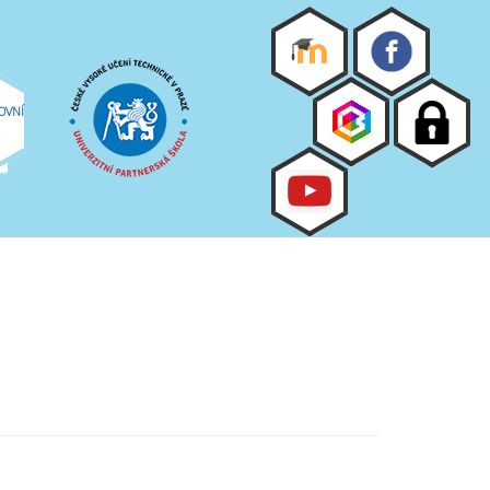
c_html/sites/all/modules/linkimagefield/linkimagefield.module
on
OVNÍ