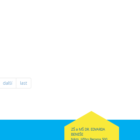
další
last
ZŠ a MŠ DR. EDVARDA
BENEŠE
Nám. Jiřího Berana 500