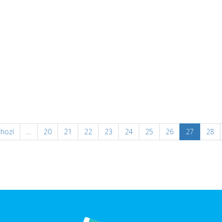
hozí
…
20
21
22
23
24
25
26
27
28