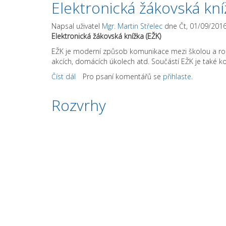
Elektronická žákovská kní
Napsal uživatel
Mgr. Martin Střelec
dne Čt, 01/09/2016 
Elektronická žákovská knížka (EŽK)
EŽK je moderní způsob komunikace mezi školou a rodi
akcích, domácích úkolech atd. Součástí EŽK je také k
Číst dál
Elektronická žákovská knížka - návod
Pro psaní komentářů se
přihlaste
.
Rozvrhy