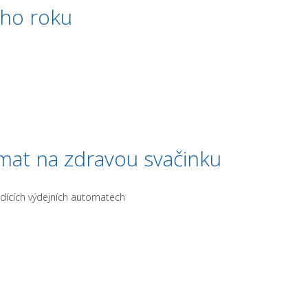
ího roku
mat na zdravou svačinku
dících výdejních automatech
inku