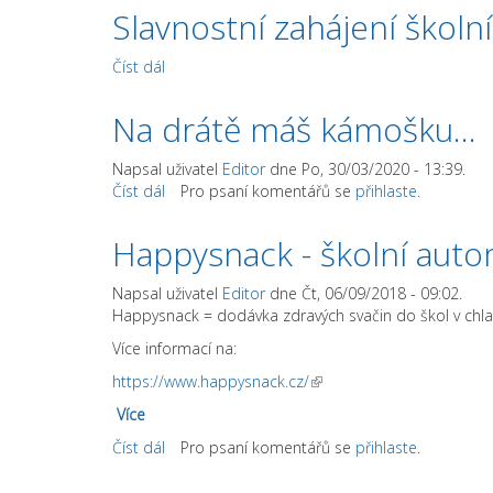
Slavnostní zahájení školn
Číst dál
Slavnostní zahájení školního roku
Na drátě máš kámošku...
Napsal uživatel
Editor
dne Po, 30/03/2020 - 13:39.
Číst dál
Na drátě máš kámošku...
Pro psaní komentářů se
přihlaste
.
Happysnack - školní auto
Napsal uživatel
Editor
dne Čt, 06/09/2018 - 09:02.
Happysnack = dodávka zdravých svačin do škol v chla
Více informací na:
https://www.happysnack.cz/
(link is external)
Více
Číst dál
Happysnack - školní automat na zdravou svač
Pro psaní komentářů se
přihlaste
.