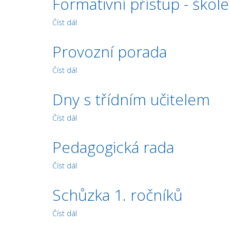
Formativní přístup - škole
Číst dál
Formativní přístup - školení
Provozní porada
Číst dál
Provozní porada
Dny s třídním učitelem
Číst dál
Dny s třídním učitelem
Pedagogická rada
Číst dál
Pedagogická rada
Schůzka 1. ročníků
Číst dál
Schůzka 1. ročníků