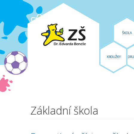
Deprecated
: Unparenthesized `a ? b : c ? d : e` is deprecated. Use either
line
446
Přejít k hlavnímu obsahu
ŠKOLA
KROUŽKY
DRU
Základní škola