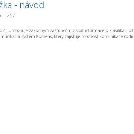
žka - návod
- 12:57.
či. Umožňuje zákonným zástupcům získat informace o klasifikaci dít
omunikační systém Komens, který zajišťuje možnost komunikace rodičů s