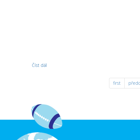
Číst dál
Rozvrhy
first
předc