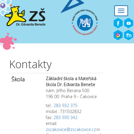
Přejít k hlavnímu obsahu
Toggle
naviga
Kontakty
Škola
Základní škola a Mateřská
škola Dr. Edvarda Beneše
nám. Jiřího Berana 500
196 00 Praha 9 - Čakovice
tel.:
283 932 375
mobil.: 731502832
fax:
283 930 342
email:
zscakovice@zscakovice.cz
(link sends e-