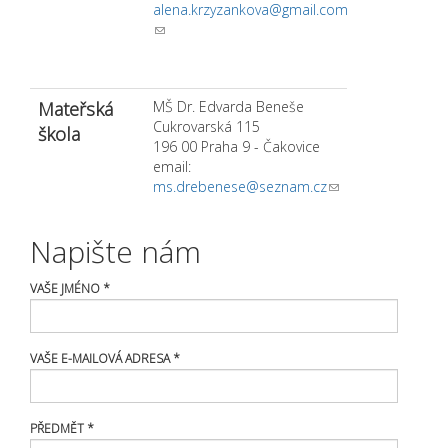
alena.krzyzankova@gmail.com
(link sends e-mail)
Mateřská
MŠ Dr. Edvarda Beneše
Cukrovarská 115
škola
196 00 Praha 9 - Čakovice
email:
ms.drebenese@seznam.cz
(link sends e-
mail)
Napište nám
VAŠE JMÉNO
*
VAŠE E-MAILOVÁ ADRESA
*
PŘEDMĚT
*