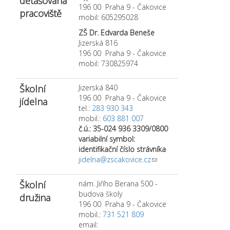
detašovaná
196 00 Praha 9 - Čakovice
pracoviště
mobil: 605295028
ZŠ Dr. Edvarda Beneše
Jizerská 816
196 00 Praha 9 - Čakovice
mobil: 730825974
Školní
Jizerská 840
196 00 Praha 9 - Čakovice
jídelna
tel.:
283 930 343
mobil.:
603 881 007
č.ú.: 35-024 936 3309/0800
variabilní symbol:
identifikační číslo strávníka
jidelna@zscakovice.cz
(link sends e-mail)
Školní
nám. Jiřího Berana 500 -
budova školy
družina
196 00 Praha 9 - Čakovice
mobil.:
731 521 809
email: