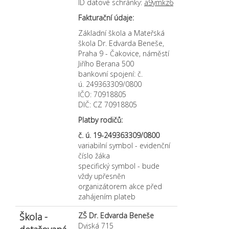
ID datové schránky:
a9ymkz6
mail)
Fakturační údaje:
Základní škola a Mateřská
škola Dr. Edvarda Beneše,
Praha 9 - Čakovice, náměstí
Jiřího Berana 500
bankovní spojení: č.
ú. 249363309/0800
IČO: 70918805
DIČ: CZ 70918805
Platby rodičů:
č. ú. 19-249363309/0800
variabilní symbol - evidenční
číslo žáka
specifický symbol - bude
vždy upřesněn
organizátorem akce před
zahájením plateb
Škola -
ZŠ Dr. Edvarda Beneše
Dyjská 715