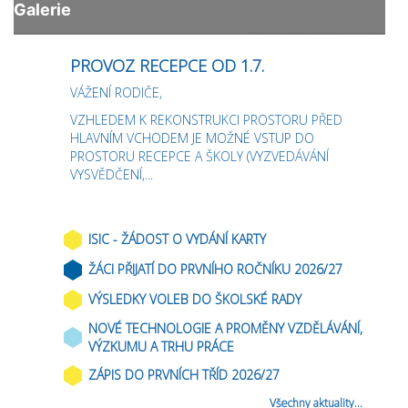
PROVOZ RECEPCE OD 1.7.
VÁŽENÍ RODIČE,
VZHLEDEM K REKONSTRUKCI PROSTORU PŘED
HLAVNÍM VCHODEM JE MOŽNÉ VSTUP DO
PROSTORU RECEPCE A ŠKOLY (VYZVEDÁVÁNÍ
VYSVĚDČENÍ,...
ISIC - ŽÁDOST O VYDÁNÍ KARTY
ŽÁCI PŘIJATÍ DO PRVNÍHO ROČNÍKU 2026/27
VÝSLEDKY VOLEB DO ŠKOLSKÉ RADY
NOVÉ TECHNOLOGIE A PROMĚNY VZDĚLÁVÁNÍ,
VÝZKUMU A TRHU PRÁCE
ZÁPIS DO PRVNÍCH TŘÍD 2026/27
Všechny aktuality...