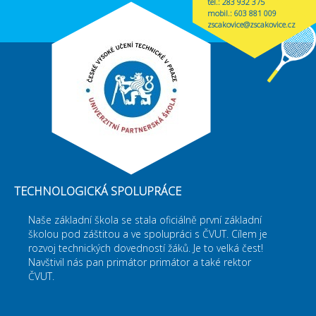
tel.: 283 932 375
mobil.: 603 881 009
zscakovice@zscakovice.cz
FUTURE CLASSROOM
TECHNOLOGICKÁ SPOLUPRÁCE
Naše základní škola se stala oficiálně první základní
Setkání učitelů z celé republiky v naší Future
školou pod záštitou a ve spolupráci s ČVUT. Cílem je
Classroom aneb sdílíme a učíme se navzájem.
rozvoj technických dovedností žáků. Je to velká čest!
Navštivil nás pan primátor primátor a také rektor
ČVUT.