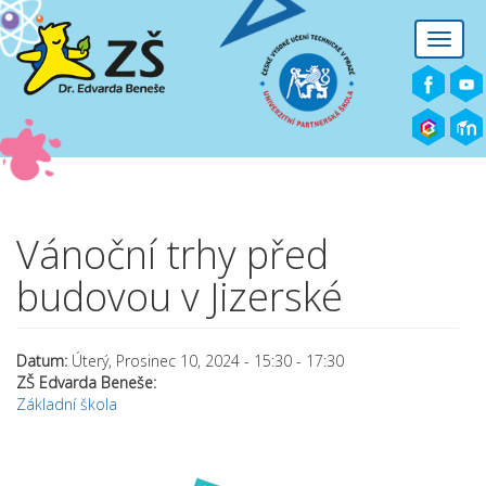
Přejít k hlavnímu obsahu
Toggle
naviga
Vánoční trhy před
budovou v Jizerské
Datum:
Úterý, Prosinec 10, 2024 -
15:30
-
17:30
ZŠ Edvarda Beneše:
Základní škola