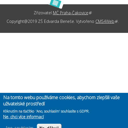
Zřizovatel
MČ Praha-Čakovice
(link is external)
Copyright@2019 ZŠ Edvarda Beneše. Vytvořeno
CMS4Web
(link is
.
externa
Na tomto webu používáme cookies, abychom zlepšili vaše
uživatelské prostředí
Kliknutím na tlačítko 'Ano, souhlasím' souhlasíte s GDPR.
Ne, chci více informací
Ano, souhlasím