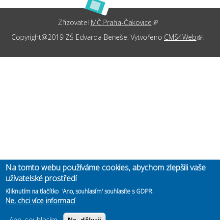
Zřizovatel
MČ Praha-Čakovice
(link is external)
Copyright@2019 ZŠ Edvarda Beneše. Vytvořeno
CMS4Web
(link is
.
externa
Na tomto webu používáme cookies, abychom zlepšili vaše
uživatelské prostředí
Kliknutím na tlačítko 'Ano, souhlasím' souhlasíte s GDPR.
Ne, chci více informací
Ano, souhlasím