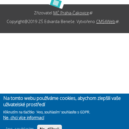
Zřizovatel
MČ Praha-Čakovice
(link is external)
Copyright@2019 ZŠ Edvarda Beneše. Vytvořeno
CMS4Web
(link is
.
externa
Na tomto webu používáme cookies, abychom zlepšili vaše
uživatelské prostředí
Kliknutím na tlačítko 'Ano, souhlasím' souhlasíte s GDPR.
Ne, chci více informací
Ano, souhlasím