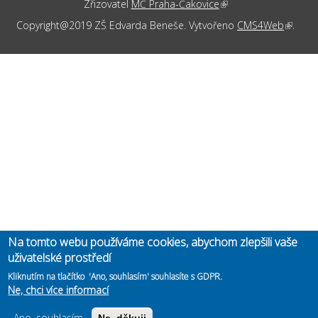
Zřizovatel
MČ Praha-Čakovice
(link is external)
Copyright@2019 ZŠ Edvarda Beneše. Vytvořeno
CMS4Web
(link is
.
externa
Na tomto webu používáme cookies, abychom zlepšili vaše
uživatelské prostředí
Kliknutím na tlačítko 'Ano, souhlasím' souhlasíte s GDPR.
Ne, chci více informací
Ano, souhlasím