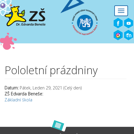
Přejít k hlavnímu obsahu
Toggle
naviga
Pololetní prázdniny
Datum:
Pátek, Leden 29, 2021 (Celý den)
ZŠ Edvarda Beneše:
Základní škola