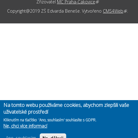
Zřizovatel
MČ Praha-Čakovice
(link is external)
Copyright@2019 ZŠ Edvarda Beneše. Vytvořeno
CMS4Web
(link is
.
externa
Na tomto webu používáme cookies, abychom zlepšili vaše
uživatelské prostředí
Kliknutím na tlačítko 'Ano, souhlasím' souhlasíte s GDPR.
Ne, chci více informací
Ano, souhlasím