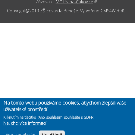
Zřizovatel
MČ Praha-Čakovice
(link is external)
Copyright@2019 ZŠ Edvarda Beneše. Vytvořeno
CMS4Web
(link is
.
externa
Na tomto webu používáme cookies, abychom zlepšili vaše
uživatelské prostředí
Kliknutím na tlačítko 'Ano, souhlasím' souhlasíte s GDPR.
Ne, chci více informací
Ano, souhlasím