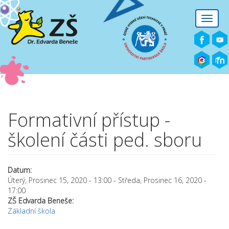
Přejít k hlavnímu obsahu
Toggle
naviga
Formativní přístup -
školení části ped. sboru
Datum:
Úterý, Prosinec 15, 2020 - 13:00
-
Středa, Prosinec 16, 2020 -
17:00
ZŠ Edvarda Beneše:
Základní škola