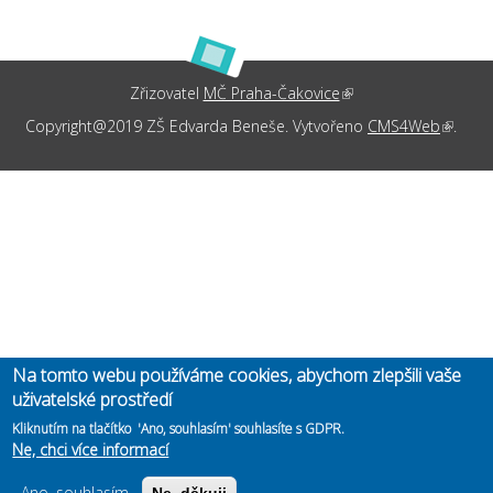
Zřizovatel
MČ Praha-Čakovice
(link is external)
Copyright@2019 ZŠ Edvarda Beneše. Vytvořeno
CMS4Web
(link is
.
externa
Na tomto webu používáme cookies, abychom zlepšili vaše
uživatelské prostředí
Kliknutím na tlačítko 'Ano, souhlasím' souhlasíte s GDPR.
Ne, chci více informací
Ano, souhlasím