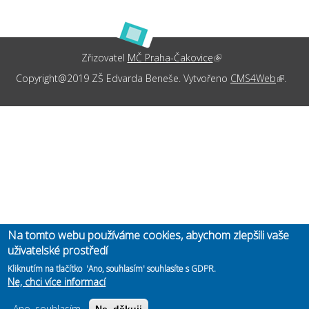
Zřizovatel
MČ Praha-Čakovice
(link is external)
Copyright@2019 ZŠ Edvarda Beneše. Vytvořeno
CMS4Web
(link is
.
externa
Na tomto webu používáme cookies, abychom zlepšili vaše
uživatelské prostředí
Kliknutím na tlačítko 'Ano, souhlasím' souhlasíte s GDPR.
Ne, chci více informací
Ano, souhlasím