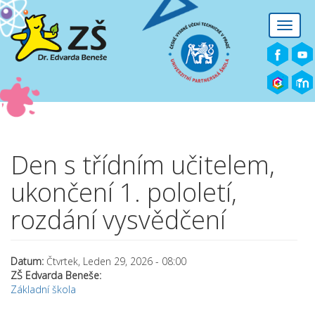
Přejít k hlavnímu obsahu
Toggle
naviga
Den s třídním učitelem,
ukončení 1. pololetí,
rozdání vysvědčení
Datum:
Čtvrtek, Leden 29, 2026 - 08:00
ZŠ Edvarda Beneše:
Základní škola