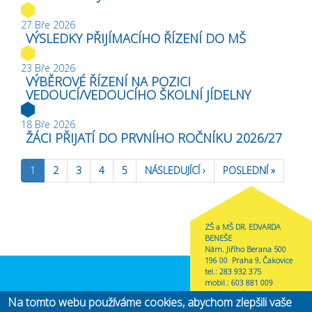
27 Bře 2026
VÝSLEDKY PŘIJÍMACÍHO ŘÍZENÍ DO MŠ
23 Bře 2026
VÝBĚROVÉ ŘÍZENÍ NA POZICI
VEDOUCÍ/VEDOUCÍHO ŠKOLNÍ JÍDELNY
18 Bře 2026
ŽÁCI PŘIJATÍ DO PRVNÍHO ROČNÍKU 2026/27
1
2
3
4
5
NÁSLEDUJÍCÍ ›
POSLEDNÍ »
ZŠ a MŠ DR. EDVARDA
BENEŠE
Nám. Jiřího Berana 500
196 00 Praha 9, Čakovice
tel.: 283 932 375
mobil.: 603 881 009
zscakovice@zscakovice.cz
Na tomto webu používáme cookies, abychom zlepšili vaše