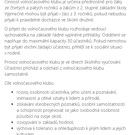
Činnost volnočasového klubu je určena přednostně pro žáky
ze čtvrtých a pátých ročníků a žákům z 2. stupně základní školy.
Výjimečně mohou být přijati i žáci z 3. ročníků, pokud nebudou
přijati k pravidelné docházce ve školní družině.
O přijetí do volnočasového klubu rozhoduje vedoucí
vychovatelka na základě řádně vyplněné přihlášky. Oddělení se
naplňuje do maximální kapacity 30 účastníků. Pokud nemohou
být přijati všichni žádající účastníci, přihlíží se k sociální situaci
v rodině.
Provoz volnočasového klubu je ve dnech školního vyučování.
Účastníci přichází a odchází z volnočasového klubu
samostatně.
Cíle volnočasového klubu
rozvoj osobnosti účastníka, jeho učení a poznávání,
vnímavost a citlivé vztahy k lidem a přírodě,
získávání všeobecných poznatků, osobní samostatnosti
a schopnosti projevovat se jako svobodná osobnost
působící na svoje okolí,
osvojování si základů hodnot,
výchova k toleranci a ohleduplnosti k jiným lidem a jejich
kulturám,