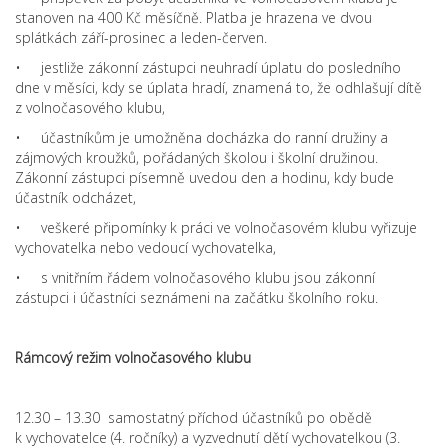
stanoven na 400 Kč měsíčně. Platba je hrazena ve dvou
splátkách září-prosinec a leden-červen.
• jestliže zákonní zástupci neuhradí úplatu do posledního
dne v měsíci, kdy se úplata hradí, znamená to, že odhlašují dítě
z volnočasového klubu,
• účastníkům je umožněna docházka do ranní družiny a
zájmových kroužků, pořádaných školou i školní družinou.
Zákonní zástupci písemně uvedou den a hodinu, kdy bude
účastník odcházet,
• veškeré připomínky k práci ve volnočasovém klubu vyřizuje
vychovatelka nebo vedoucí vychovatelka,
• s vnitřním řádem volnočasového klubu jsou zákonní
zástupci i účastníci seznámeni na začátku školního roku.
Rámcový režim volnočasového klubu
12.30 – 13.30 samostatný příchod účastníků po obědě
k vychovatelce (4. ročníky) a vyzvednutí dětí vychovatelkou (3.