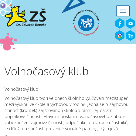
Přejít k hlavnímu obsahu
Toggle
naviga
Volnočasový klub
Volnočasový klub
Volnočasový klub tvoří ve dnech školního vyučování mezistupeň
mezi výukou ve škole a výchovou v rodině. Jedná se o zájmovou
činnost (kroužek) zajišťovanou školou v rámci její ostatní
doplňkové činnosti. Hlavním posláním volnočasového klubu je
zabezpečení zájmové činnosti, odpočinku a relaxace účastníků,
je důležitou součástí prevence sociálně patologických jevů.