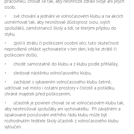
pracovníků, chovat se tak, aby neohrozili zdraví svoje ani jiných
osob,
• své chování a jednání ve volnočasovém klubu a na akcích
usměrňovat tak, aby nesnižovali důstojnost svou, svých
spolužáků, zaměstnanců školy a lidí, se kterými přijdou do
styku,
• zjistí-li ztrátu či poškození osobní věci, tuto skutečnost
neprodleně ohlásit vychovatelce v ten den, kdy ke ztrátě či
poškození došlo,
• chodit samostatně do klubu a z klubu podle přihlášky,
• sledovat nástěnku volnočasového klubu,
• zacházet s vybavením volnočasového klubu šetrně,
udržovat své místo i ostatní prostory v čistotě a pořádku,
chránit majetek před poškozením,
• účastník je povinen chovat se ve volnočasovém klubu tak,
aby neohrožoval spolužáky ani vychovatelku. Při závažném a
opakované porušování vnitřního řádu klubu může být
rozhodnutím ředitele školy účastník z volnočasového klubu
vyloučen.