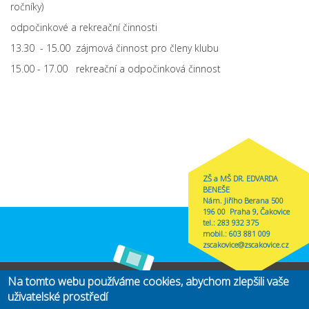
ročníky)
odpočinkové a rekreační činnosti
13.30 - 15.00 zájmová činnost pro členy klubu
15.00 - 17.00 rekreační a odpočinková činnost
ZŠ a MŠ DR. EDVARDA
BENEŠE
Nám. Jiřího Berana 500
196 00 Praha 9, Čakovice
tel.: 283 932 375
mobil.: 603 881 009
zscakovice@zscakovice.cz
Na tomto webu používáme cookies, abychom zlepšili vaše
Zřizovatel
MČ Praha-Čakovice
(link is external)
uživatelské prostředí
Copyright@2019 ZŠ Edvarda Beneše. Vytvořeno
CMS4Web
(link is
.