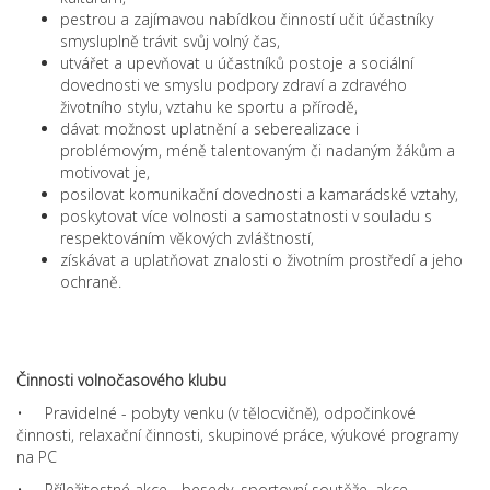
pestrou a zajímavou nabídkou činností učit účastníky
smysluplně trávit svůj volný čas,
utvářet a upevňovat u účastníků postoje a sociální
dovednosti ve smyslu podpory zdraví a zdravého
životního stylu, vztahu ke sportu a přírodě,
dávat možnost uplatnění a seberealizace i
problémovým, méně talentovaným či nadaným žákům a
motivovat je,
posilovat komunikační dovednosti a kamarádské vztahy,
poskytovat více volnosti a samostatnosti v souladu s
respektováním věkových zvláštností,
získávat a uplatňovat znalosti o životním prostředí a jeho
ochraně.
Činnosti volnočasového klubu
• Pravidelné - pobyty venku (v tělocvičně), odpočinkové
činnosti, relaxační činnosti, skupinové práce, výukové programy
na PC
• Příležitostné akce - besedy, sportovní soutěže, akce