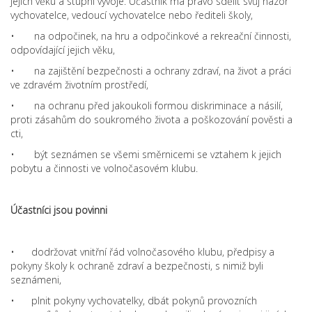
jejich věku a stupni vývoje. Účastník má právo sdělit svůj názor
vychovatelce, vedoucí vychovatelce nebo řediteli školy,
• na odpočinek, na hru a odpočinkové a rekreační činnosti,
odpovídající jejich věku,
• na zajištění bezpečnosti a ochrany zdraví, na život a práci
ve zdravém životním prostředí,
• na ochranu před jakoukoli formou diskriminace a násilí,
proti zásahům do soukromého života a poškozování pověsti a
cti,
• být seznámen se všemi směrnicemi se vztahem k jejich
pobytu a činnosti ve volnočasovém klubu.
Účastníci jsou povinni
• dodržovat vnitřní řád volnočasového klubu, předpisy a
pokyny školy k ochraně zdraví a bezpečnosti, s nimiž byli
seznámeni,
• plnit pokyny vychovatelky, dbát pokynů provozních