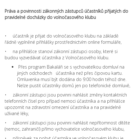
Práva a povinnosti zákonných zástupců účastníků přijatých do
pravidelné docházky do volnočasového klubu
• účastník je přijat do volnočasového klubu na základě
řádně vyplněné přihlášky prostřednictvím online formuláře,
• na přihlášce stanoví zákonní zástupci osoby, které si
budou vyzvedávat účastníka z Volnočasového klubu.
Přes program Bakaláři se s vychovatelkou domluví na
jiných odchodech účastníka než přes čipovou kartu.
Omluvenka musí být dodána do 9:00 hodin téhož dne.
Nelze pustit účastníky domů jen po telefonické domluvě,
• zákonní zástupci jsou povinni nahlásit změny kontaktních
telefonních čísel pro případ nemoci účastníka a na přihlášce
upozornit na zdravotní omezení účastníka a na pravidelně
užívané léky,
• zákonní zástupci jsou povinni nahlásit nepřítomnost dítěte
(nemoc, zahraničí) přímo vychovatelce volnočasového klubu,
• příspěvek za pobyt účastníka ve volnočasovém klubu je