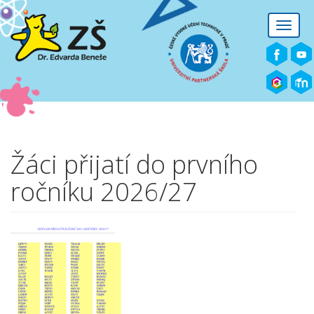
Přejít k hlavnímu obsahu
Toggle
naviga
Žáci přijatí do prvního
ročníku 2026/27