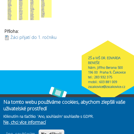
Příloha:
Žáci přijatí do 1. ročníku
ZŠ a MŠ DR. EDVARDA
BENEŠE
Nám. Jiřího Berana 500
196 00 Praha 9, Čakovice
tel.: 283 932 375
mobil.: 603 881 009
zscakovice@zscakovice.cz
Na tomto webu používáme cookies, abychom zlepšili vaše
Zřizovatel
MČ Praha-Čakovice
(link is external)
uživatelské prostředí
Copyright@2019 ZŠ Edvarda Beneše. Vytvořeno
CMS4Web
(link is
.
Kliknutím na tlačítko 'Ano, souhlasím' souhlasíte s GDPR.
externa
Ne, chci více informací
Ano, souhlasím