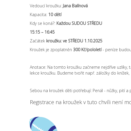
Vedoucí kroužku:
Jana Balínová
Kapacita:
10 dětí
Kdy se koná?:
Každou SUDOU STŘEDU
15:15 – 16:45
Začátek
kroužku: ve STŘEDU 1.10.2025
Kroužek je zpoplatněn
300 Kč/pololetí
- peníze budou 
Anotace: Na tomto kroužku začneme nejdříve uzlíky, 
lekce kroužku. Budeme tvořit např. záložky do knížek, p
Sebou na kroužek děti potřebují: Penál - nůžky, pití a
Registrace na kroužek v tuto chvíli není m