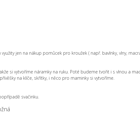
využity jen na nákup pomůcek pro kroužek ( např. bavlnky, vlny, macr
takže si vytvoříme náramky na ruku. Poté budeme tvořit i s vlnou a m
řívěšky na klíče, skřítky, i něco pro maminky si vytvoříme.
 popřípadě svačinku.
ožná