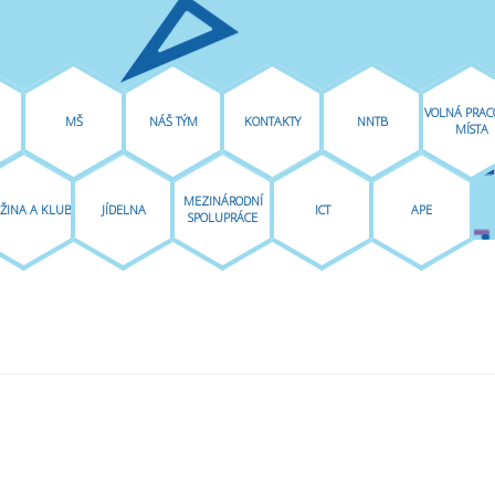
VOLNÁ PRAC
MŠ
NÁŠ TÝM
KONTAKTY
NNTB
MÍSTA
MEZINÁRODNÍ
ŽINA A KLUB
JÍDELNA
ICT
APE
SPOLUPRÁCE