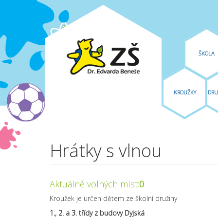
ŠKOLA
KROUŽKY
DRU
Přejít k hlavnímu obsahu
Hrátky s vlnou
Aktuálně volných míst:
0
Kroužek je určen dětem ze školní družiny
1., 2. a 3. třídy z budovy Dyjská