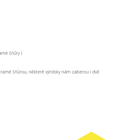
amé šňůry )
acramé šňůrou, některé výrobky nám zaberou i dvě